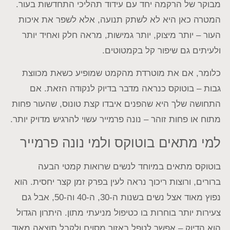
מבוקר של הרקמה יחד עם עידוד תהליכי התחדשות בעור.
המטרה כאן היא לא לשתק תנועה, אלא לשפר את איכות
העור – יותר מיצוק, יותר גמישות, מראה חלק ואחיד יותר
ולעיתים גם שיפור קל בקמטוטים.
כלומר, אם את מוטרדת מהקמט שמופיע כשאת מכווצת
גבות – בוטוקס כנראה מדבר בדיוק לנקודה הזאת. אם
התחושה שלך היא שהפנים איבדו קצת טונוס, שהעור פחות
מתוח או פחות זוהר – נונה פרמייר עשוי להרגיש מדויק יותר.
למי מתאים בוטוקס ולמי נונה פרמייר
בוטוקס מתאים במיוחד לנשים שרואות קמטי הבעה
ברורים, ורוצות ריכוך נראה לעין בפרק זמן קצר יחסית. הוא
נפוץ מאוד אצל נשים בשנות ה-30, ה-40 וה-50, אבל גם
צעירות יותר בוחרות בו כטיפול מניעתי מתון. היתרון הגדול
הוא הדיוק – אפשר לטפל באזור מסוים ולקבל תוצאה מאוד