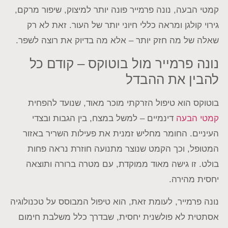
סמן קישורים
font_download
קמטי הבעה, נונה פרמייר פונה יותר למיצוק, שיפור מרקם,
גירוי קולגן ומראה כללי חיוני יותר של העור. זאת לא רק
לאפס
cached
את
שאלה של מה חזק יותר – אלא מה בדיוק את רוצה לשפר.
כל
האפשרויות
נונה פרמייר מול בוטוקס – קודם כל
להבין את ההבדל
בוטוקס הוא טיפול הזרקתי מוכר מאוד, שנועד להפחית
קמטי הבעה
דינמיים – למשל במצח, בין הגבות ובצדי
העיניים. החומר מחליש זמנית את פעילות השריר באזור
המטופל, וכך הקמט שנוצר מתנועה חוזרת נראה פחות
בולט. זו גישה מאוד ממוקדת, עם מטרה ברורה ותוצאה
יחסית מהירה.
נונה פרמייר, לעומת זאת, הוא טיפול המבוסס על טכנולוגיה
אסתטית לא פולשנית יחסית, שבדרך כלל משלבת חימום