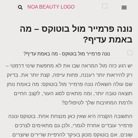
הבלוג של נעה
טיפוח הפנים
נשים ומיניות
קמטים וקמטוטים
השבת את ההבזקים
נונה פרמייר מול בוטוקס – מה
visibility_off
סמן כותרות
באמת עדיף?
title
צבע רקע
settings
זום (הקטנה)
zoom_out
יש רגע כזה מול המראה שבו את לא מחפשת שינוי דרמטי –
זום (הגדלה)
zoom_in
רק להיראות יותר רעננה, פחות עייפה, קצת יותר את. בדיוק
הקטנת גופן
remove_circle_outline
שם עולה השאלה נונה פרמייר מול בוטוקס: מה באמת נותן
הגדלת גופן
add_circle_outline
תוצאה טובה יותר, ומה מתאים לסוג העור, לקצב החיים
גופן קריא
spellcheck
ולרמת המחויבות שלך לטיפולים?
ניגודיות בהירה
brightness_high
התשובה הקצרה היא שאין כאן מנצחת אחת. בוטוקס ונונה
ניגודיות כהה
brightness_low
פרמייר עובדים אחרת לגמרי, ולכן גם מתאימים לצרכים
הוסף קו תחתון לקישורים
format_underlined
שונים. אם בוטוקס מכוון בעיקר להרפיית שרירים שיוצרים