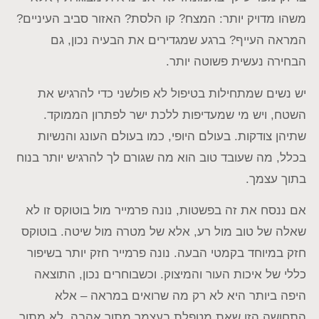
משהו מדויק יותר: המצח? קו הלסת? האזור סביב העיניים?
המראה העייף? ברגע שמגדירים את הבעיה נכון, גם
הבחירה נעשית פשוטה יותר.
יש נשים שמתחילות בטיפול לא פולשני כדי להרגיש את
השטח, ויש מי שמעדיפות ללכת ישר לפתרון הממוקד.
שתיהן צודקות. בעולם היופי, כמו בעולם העונג והנשיות
בכלל, מה שעובד טוב הוא מה שגורם לך להרגיש יותר בנוח
בתוך עצמך.
אם ננסח את זה בפשטות, נונה פרמייר מול בוטוקס זו לא
שאלה של טוב מול רע, אלא של מטרה מול שיטה. בוטוקס
חזק במיוחד בקמטי הבעה. נונה פרמייר חזק יותר בשיפור
כללי של איכות העור והמיצוק. וכשבוחרים נכון, התוצאה
היפה ביותר היא לא רק מה שרואים במראה – אלא
התחושה הזו שאת מטפלת בעצמך מתוך אהבה, לא מתוך