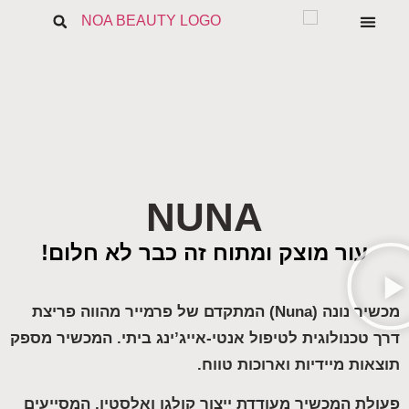
הבלוג של נעה
טיפוח הפנים
נשים ומיניות
קמטים וקמטוטים
השבת את ההבזקים
visibility_off
סמן כותרות
title
צבע רקע
settings
זום (הקטנה)
zoom_out
NUNA
זום (הגדלה)
zoom_in
הקטנת גופן
remove_circle_outline
עור מוצק ומתוח זה כבר לא חלום!
הגדלת גופן
add_circle_outline
גופן קריא
spellcheck
מכשיר נונה (Nuna) המתקדם של פרמייר מהווה פריצת
ניגודיות בהירה
brightness_high
דרך טכנולוגית לטיפול אנטי-אייג’ינג ביתי. המכשיר מספק
ניגודיות כהה
brightness_low
תוצאות מיידיות וארוכות טווח.
הוסף קו תחתון לקישורים
format_underlined
פעולת המכשיר מעודדת ייצור קולגן ואלסטין, המסייעים