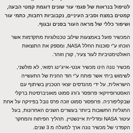
סמן קישורים
font_download
לטיפול בנראות של פגמי עור
שונים
דוגמת קמטי הבעה,
קמטים במצח וסביב העיניים, נקבוביות רחבות, כתמי עור
לאפס
cached
את
ושיפור כללי של מראה העור בפנים ובגוף.
כל
האפשרויות
המכשיר פועל באמצעות שילוב טכנולוגיות מתקדמות אשר
הוכחו ע”י סוכנות החלל NASA, ומספק את התוצאות
האולטימטיביות לעור צעיר, קורן וזוהר.
מכשיר נונה הינו מכשיר אנטי-אייג’ינג רפואי, לא פולשני,
לשימוש ביתי אשר פותח ע”י חוד החנית של התעשייה
הישראלית, על ידי מהנדסים יוצאי הטכניון בשיתוף עם
האסטרופיזיקאי פרופסר ג’ורג סמוט מאוניברסיטת ברקלי
שבקליפורניה. פרופסור סמוט זוכה פרס נובל בפיזיקה על אחת
התגליות החשובות ביותר בעשרים השנים האחרונות, בעל
עיטור NASA ומדליית איינשטיין. תהליך הפיתוח והמחקר
הקפדני של מכשיר נונה ארך למעלה מ 3 שנים.