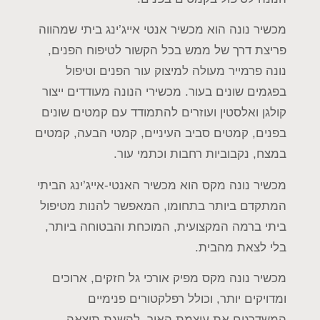
סמן קישורים
font_download
מכשיר נונה הוא מכשיר אנטי אייג’ינג ביתי שמהווה
לאפס
cached
פריצת דרך של ממש בכל הקשור לטיפוח הפנים,
את
כל
נונה פרמייר מעולה למיצוק עור הפנים וטיפול
האפשרויות
בפגמים שונים בעור. מכשירי הנונה מעודדים ייצור
קולגן ואלסטין ועוזרים להתמודד עם קמטים שונים
בפנים, קמטים סביב העיניים, קמטי הבעה, קמטים
במצח, נקבוביות רחבות וכתמי עור.
מכשיר נונה מקס הוא מכשיר האנטי-אייג’ינג הביתי
המתקדם ביותר בתחומו, המאפשר להנות מטיפול
ביתי ברמה המקצועית, המוכחת והבטוחה ביותר,
בלי לצאת מהבית.
מכשיר נונה מקס מפיק אורכי גל חזקים, ארוכים
ומדויקים יותר, וכולל רפלקטורים פנימיים
המשדרגים את עוצמת האור, להשגת תוצאה