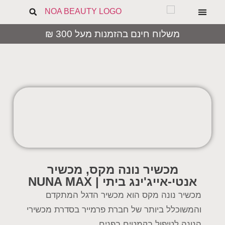
הבלוג של נעה
טיפוח הפנים
נשים ומיניות
קמטים וקמטוטים
משלוח חינם בהזמנות מעל 300 ₪
השבת את ההבזקים
visibility_off
סמן כותרות
title
צבע רקע
settings
זום (הקטנה)
zoom_out
זום (הגדלה)
zoom_in
הקטנת גופן
remove_circle_outline
הגדלת גופן
add_circle_outline
גופן קריא
spellcheck
מכשיר נונה מקס, מכשיר
אנטי-אייג'ינג ביתי | NUNA MAX
ניגודיות בהירה
brightness_high
מכשיר נונה מקס הוא מכשיר הדגל המתקדם
ניגודיות כהה
brightness_low
והמשוכלל ביותר של חברת פרמייר בסדרת מכשירי
הוסף קו תחתון לקישורים
format_underlined
הנונה לטיפול בקמטים בפנים.