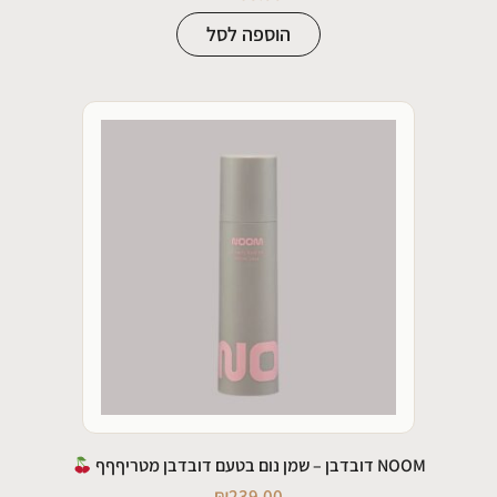
הוספה לסל
NOOM דובדבן – שמן נום בטעם דובדבן מטריףףף
₪
239.00