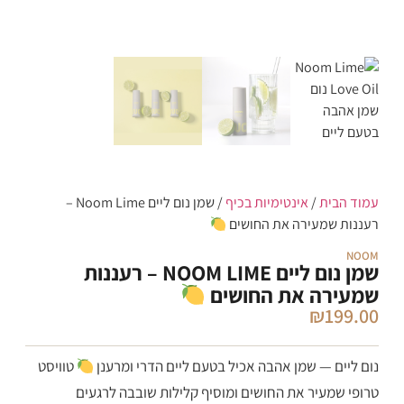
סמן קישורים
font_download
לאפס
cached
את
כל
האפשרויות
עמוד הבית
/
אינטימיות בכיף
/ שמן נום ליים Noom Lime –
רעננות שמעירה את החושים
NOOM
שמן נום ליים NOOM LIME – רעננות
שמעירה את החושים
₪
199.00
נום ליים — שמן אהבה אכיל בטעם ליים הדרי ומרענן
טוויסט
טרופי שמעיר את החושים ומוסיף קלילות שובבה לרגעים