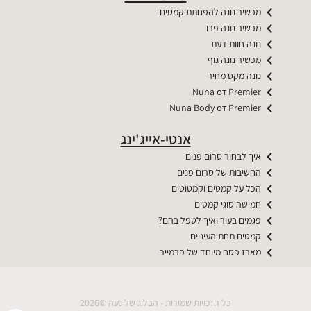
מכשיר נונה להפחתת קמטים
מכשיר נונה פרו
נונה חוות דעת
מכשיר נונה גוף
נונה מקס מחיר
Nuna от Premier​​
Nuna Body от Premier​​
אנטי-אייג'ינג
איך לבחור סרום פנים
החשיבות של סרום פנים
הכל על קמטים וקמטוטים
חמישה סוגי קמטים
פגמים בעור ואיך לטפל בהם?
קמטים תחת העיניים
מארז פסח מיוחד של פרמייר
כל הזכויות שמורות - הבלוג של נעה ©2026