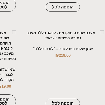
הוספה
סמן קישורים
font_download
הוספה לסל
לסל
לאפס
cached
את
כל
האפשרויות
שמן שלום בית לגבר – "לונגר פלז'ר"
₪
219.00
שמן שלום בית
לגבר – שמן
מקרב לבבות
₪
219.00
הוספה
הוספה לסל
לסל