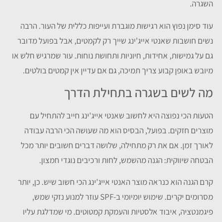
השגרה.
עוד סימן נפוץ הוא רגישות מוגברת ועייפות כללית של העור. הרבה
נשים חושבות שאנטי אייג'ינג שייך רק לקמטים, אבל בפועל מדובר
גם על גמישות, אחידות, חיוניות ותחושת נוחות. עור שמרגיש חלש או
מיובש באופן קבוע צריך תמיכה, גם אם עדיין אין קמטים בולטים.
מה לשים בשגרה בתחילת הדרך
הטעות הכי נפוצה היא לחשוב שאנטי אייג'ינג חייב להתחיל עם
מוצרים חזקים. בפועל, הבסיס הוא מה שעושה הכי הרבה עבודה
לאורך זמן. אם את רק מתחילה, שלושה דברים חשובים יותר מכל
הבטחה שיווקית: הגנה מהשמש, לחות ורכיבים נוגדי חמצון.
קרם הגנה הוא כנראה מוצר האנטי אייג'ינג הכי חשוב שיש. כן, יותר
מסרומים יקרים. שימוש יומיומי ב-SPF עוזר למנוע נזקי שמש,
פיגמנטציה, איבוד אלסטיות והעמקת קמטוטים. מי שמדלגת עליו