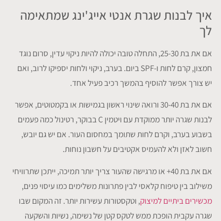
איך לבנות שגרת אנטי אייג'ינג שמתאימה
לך
אם את בת 25-30, התחלה טובה יכולה להיות ניקוי עדין, סרום נוגד
חמצון, קרם לחות ו-SPF ביום. בערב, ניקוי ולחות יספיקו לרוב, ואם
יש צורך אפשר להוסיף בהמשך רכיב פעיל אחד.
אם את בת 30-40 ורואה שינוי ראשון בגמישות או בקמטוטים, אפשר
לבנות שגרה יותר ממוקדת עם ויטמין C בבוקר, רטינול כמה פעמים
בשבוע בערב, וקרם לחות שתומך במחסום העור. אם יש גם יובש,
חשוב לאזן ולא להעמיס אקטיבים על חשבון נוחות.
אם את בת 40+ או מרגישה שהעור צריך יותר תמיכה, ייתכן שתרוויחי
משילוב בין טיפוח קלאסי לבין פתרונות משלימים כמו עיסוי פנים,
מכשירים ביתיים למיצוק
, וטקסטורות עשירות יותר. זה המקום שבו
שגרה עקבית הופכת ממש לטקס קטן של נשימה, נשיות והשקעה