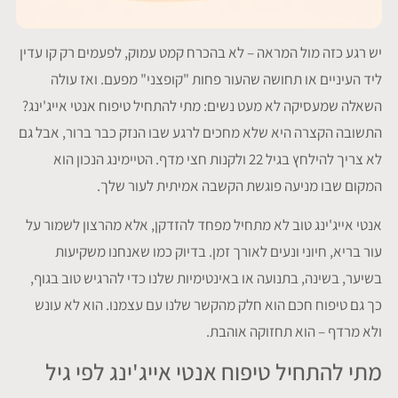
סמן קישורים
font_download
יש רגע כזה מול המראה – לא בהכרח קמט עמוק, לפעמים רק קו עדין
לאפס
cached
את
ליד העיניים או תחושה שהעור פחות "קופצני" מפעם. ואז עולה
כל
השאלה שמעסיקה לא מעט נשים: מתי להתחיל טיפוח אנטי אייג'ינג?
האפשרויות
התשובה הקצרה היא שלא מחכים לרגע שבו הנזק כבר ברור, אבל גם
לא צריך להילחץ בגיל 22 ולקנות חצי מדף. הטיימינג הנכון הוא
המקום שבו מניעה פוגשת הקשבה אמיתית לעור שלך.
אנטי אייג'ינג טוב לא מתחיל מפחד להזדקן, אלא מהרצון לשמור על
עור בריא, חיוני ונעים לאורך זמן. בדיוק כמו שאנחנו משקיעות
בשיער, בשינה, בתנועה או באינטימיות שלנו כדי להרגיש טוב בגוף,
כך גם טיפוח חכם הוא חלק מהקשר שלנו עם עצמנו. הוא לא עונש
ולא מרדף – הוא תחזוקה אוהבת.
מתי להתחיל טיפוח אנטי אייג'ינג לפי גיל