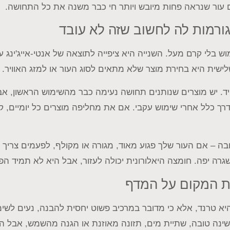
ם עור שנראה פחות מיובש ויותר חי כבר משנה את כל התחושה.
גורמות לה לחשוב שזה לא עובד
 בלי קרם מעל. השנייה היא ציפייה לתוצאה של אנטי-אייג'ינג 
ישית היא בחירת מוצר שלא מתאים לסוג העור או למזג האוויר.
יש מוצרים שנותנים תחושה נעימה כבר מהשימוש הראשון, אבל
ך כלל אחרי שימוש עקבי. אם את מחליפה מוצרים כל יומיים, 
בה – אם העור שלך פגוע מאוד, מגורה או מקולף, לפעמים צריך
גרה יפה. חומצה היאלורונית יכולה לעזור, אבל היא לא תמיד הפת
ת המקום על המדף
 היא טרנד, אלא כי מדובר במרכיב פשוט יחסית להבנה, נעים לש
שינה טובה, שתיית מים, תזונה מאוזנת או הגנה מהשמש, אבל הי