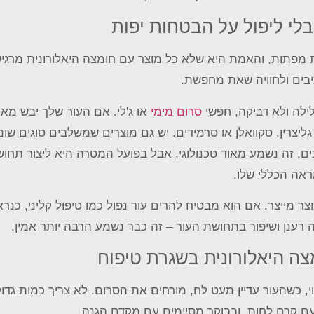
בלי ליפול על הבטחות יפות
 מפתות, והאמת היא שלא כל מוצר עם חומצה היאלורונית מרגיש
בים ולחוויה שאת מחפשת.
לה ולא דביקה, חפשי
סרום מימי
או ג'לי. אם העור שלך יבש מאו
גליצרין, סקוואלן או סרמידים. יש גם מוצרים שמשלבים סוגים שונ
ם. זה נשמע מאוד טכנולוגי, אבל בפועל המטרה היא ליצור תחוש
ראה הכללי שלו.
צר מייצר. אם הוא מבטיח להרים עור נפול כמו טיפול קליני, כנר
 רענן ושיפור בתחושת העור – זה כבר נשמע הרבה יותר אמין.
ה היאלורונית בשגרת טיפוח
י, כשהעור עדיין מעט לח, מורחים את הסרום. לא צריך כמות גד
ם קרם לחות, ובבוקר מסיימים עם מקדם הגנה.