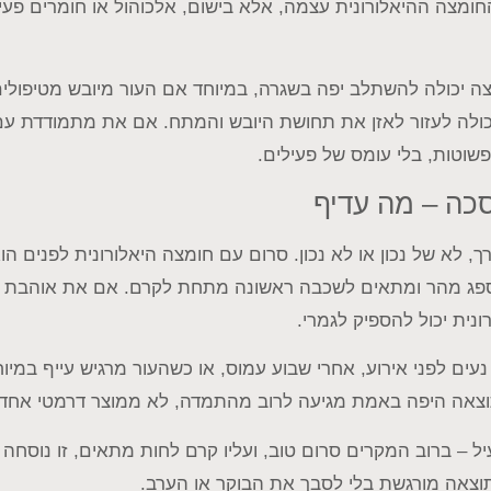
ומצה ההיאלורונית עצמה, אלא בישום, אלכוהול או חומרים פעי
 יכולה להשתלב יפה בשגרה, במיוחד אם העור מיובש מטיפולים
ולה לעזור לאזן את תחושת היובש והמתח. אם את מתמודדת עם ר
פשוטות, בלי עומס של פעילים.
כה – מה עדיף
ך, לא של נכון או לא נכון. סרום עם חומצה היאלורונית לפנים ה
 נספג מהר ומתאים לשכבה ראשונה מתחת לקרם. אם את אוהבת 
נית יכול להספיק לגמרי.
עים לפני אירוע, אחרי שבוע עמוס, או כשהעור מרגיש עייף במיו
וצאה היפה באמת מגיעה לרוב מהתמדה, לא ממוצר דרמטי אחד.
ל – ברוב המקרים סרום טוב, ועליו קרם לחות מתאים, זו נוסחה
וצאה מורגשת בלי לסבך את הבוקר או הערב.