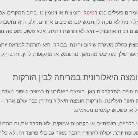
רים פעילים כמו
רטינול
, חומצות או ויטמין C, ברו
ורונית לא נוטה להתנגש עם מרכיבים אחרים, ולכן היא נחשבת ק
ים רבות אוהבות – היא לא דורשת דרמה, אלא פשוט מוסיפה נוח
מצוין כחלק משגרת שיקום והזנה. בבוקר, היא תורמת למראה יותר 
העור שלך מתייבש מהמזגן, מהשמש או מתקופות לחץ, זה בדיוק 
מצה היאלורונית במריחה לבין הזרקות
 נשים מתבלבלות כאן. חומצה היאלורונית במוצרי טיפוח נועדה ב
עור העליונה. הזרקות חומצה היאלורונית הן כבר עולם אחר – רפ
ול או טשטוש קמטים מסוימים.
בלחיים, בשפתיים או בקמטים עמוקים, לא תקבל את זה מסרום.
טופח יותר, יכולה להרוויח הרבה מאוד גם בלי פרוצדורה. לא כל שי