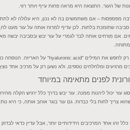
ות של העור. התוצאה היא מראה פחות עייף ויותר רווי.
בה מפספסות – אם משתמשים בה לא נכון, היא עלולה לא לתת א
 סביבה שתומכת בלחות. לכן עדיף למרוח אותה על עור מעט לח, 
ים. אם מורחים אותה לבד לגמרי על עור יבש ובסביבה יבשה מאו
מתוחה.
זו גם הסיבה שלא מספיק רק לחפש את המילים "uronic acid
ם מרגיעים ומלחלחים נוספים, ולא נשען רק על מרכיב אחד נוצץ
רונית לפנים מתאימה במיוחד
ג עור יכול ליהנות ממנה. עור יבש בדרך כלל ירגיש הקלה מהירה 
הוא צריך לחות בלי כבדות. גם עור בוגר אוהב אותה, כי היא נו
כלל זהו אחד המרכיבים הידידותיים יותר, אבל עדיין כדאי לבדוק